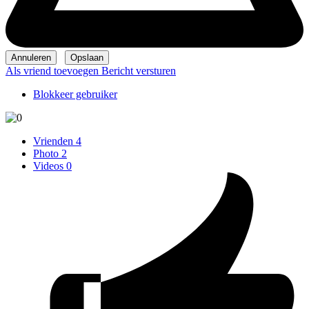
Als vriend toevoegen
Bericht versturen
Blokkeer gebruiker
Vrienden
4
Photo
2
Videos
0