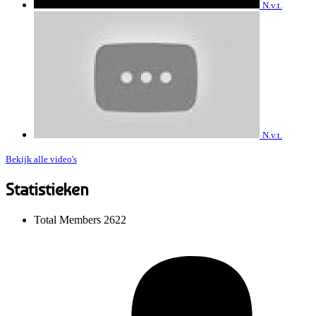
N.v.t.
N.v.t.
Bekijk alle video's
Statistieken
Total Members
2622