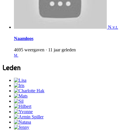
N.v.t.
Naamloos
4695 weergaven
·
11 jaar geleden
M.
Leden