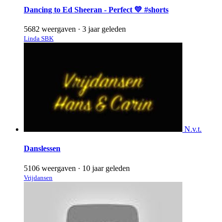
Dancing to Ed Sheeran - Perfect 💛 #shorts
5682 weergaven
·
3 jaar geleden
Linda SBK
N.v.t.
Danslessen
5106 weergaven
·
10 jaar geleden
Vrijdansen