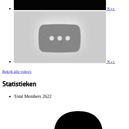
N.v.t.
N.v.t.
Bekijk alle video's
Statistieken
Total Members
2622