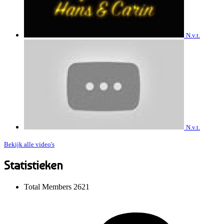
N.v.t.
N.v.t.
Bekijk alle video's
Statistieken
Total Members
2621