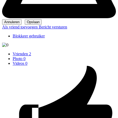
Als vriend toevoegen
Bericht versturen
Blokkeer gebruiker
Vrienden
2
Photo
0
Videos
0