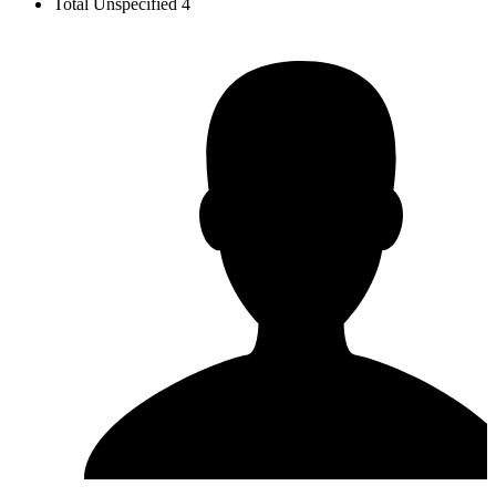
Total Unspecified
4