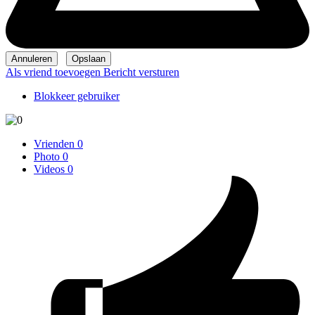
Als vriend toevoegen
Bericht versturen
Blokkeer gebruiker
Vrienden
0
Photo
0
Videos
0